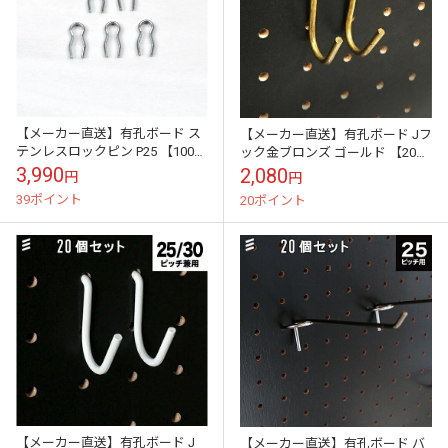
【メーカー直送】有孔ボード ス
【メーカー直送】有孔ボード Jフ
テンレスロックピン P25 【100個
ック金ブロンズ ゴールド 【20個
まとめ買い徳用】
まとめ買い 徳用】 ※25・30ピッ
3,990
2,080
円
円
チ兼用
39ポイント
20ポイント
【メーカー直送】有孔ボード J
【メーカー直送】有孔ボード バ