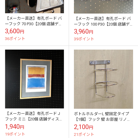
【メーカー直送】有孔ボード バ
【メーカー直送】有孔ボード バ
ーフック 70 P30【20個 店舗ディ
ーフック 100 P30【20個 店舗デ
スプレー用まとめ買い徳用】八
ィスプレー用まとめ買い徳用】
3,600
3,960
円
円
幡ねじ YAHATA
八幡ねじ YAHATA
36ポイント
39ポイント
【メーカー直送】有孔ボード J
ボトルホルダーL 壁固定タイプ
フック ミニ【20個 店舗ディスプ
【1個】フック 壁 お部屋 リノベ
レー用まとめ買い徳用】八幡ね
ーション DIY おうち 時間 空間 店
1,940
2,100
円
円
じ YAHATA
舗 カフェ 収納 整...
19ポイント
21ポイント