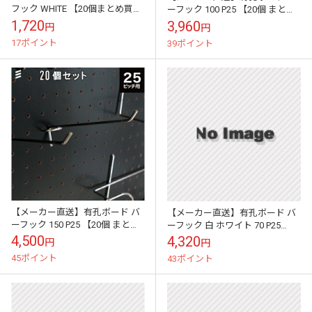
フック WHITE 【20個まとめ買い
ーフック 100 P25 【20個 まとめ
(5個入x4袋まとめ買い) 徳用】
買い徳用】
1,720
3,960
円
円
※25・30ピッチ兼用
17ポイント
39ポイント
【メーカー直送】有孔ボード バ
【メーカー直送】有孔ボード バ
ーフック 150 P25 【20個 まとめ
ーフック 白 ホワイト 70 P25
買い徳用】
【20個 まとめ買い徳用】
4,500
4,320
円
円
45ポイント
43ポイント