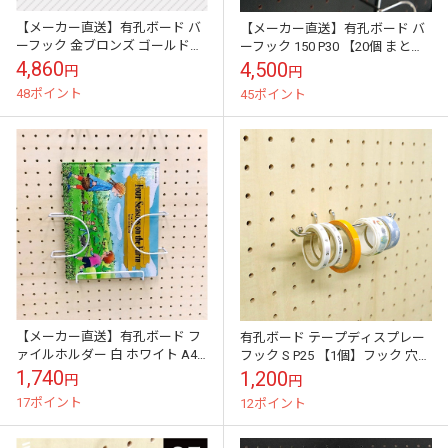
【メーカー直送】有孔ボード バ
【メーカー直送】有孔ボード バ
ーフック 金ブロンズ ゴールド
ーフック 150 P30 【20個 まとめ
100 P25 【20個 まとめ買い徳
買い徳用】
4,860
4,500
円
円
用】
48ポイント
45ポイント
【メーカー直送】有孔ボード フ
有孔ボード テープディスプレー
ァイルホルダー 白 ホワイト A4
フック S P25 【1個】フック 穴あ
【1個】八幡ねじ YAHATA
きボード パンチングボード ペグ
1,740
1,200
円
円
ボード 壁 ガレージ お部屋...
17ポイント
12ポイント