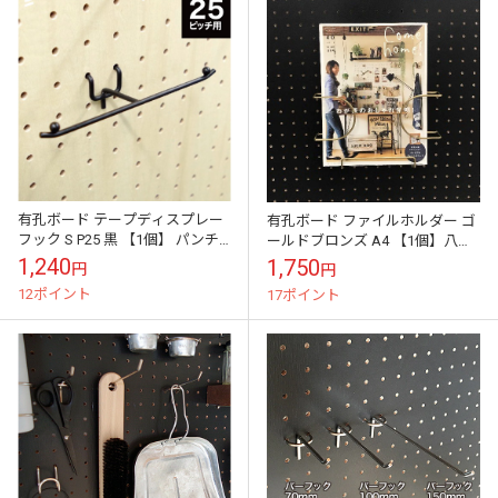
有孔ボード テープディスプレー
有孔ボード ファイルホルダー ゴ
フック S P25 黒 【1個】 パンチ
ールドブロンズ A4 【1個】八幡
ングボード ペグボード 壁 ガレー
ねじ YAHATA
1,240
1,750
円
円
ジ お部屋 かべ リノベー...
12ポイント
17ポイント