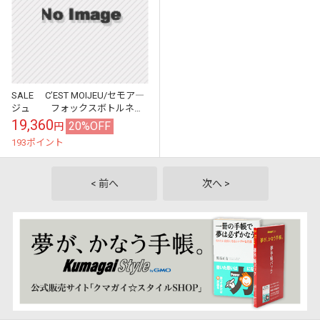
SALE C’EST MOIJEU/セモア―
ジュ フォックスボトルネッ
クニットプルオーバー ・
19,360
20%OFF
円
106139 ［送料無料］
193ポイント
< 前へ
次へ >