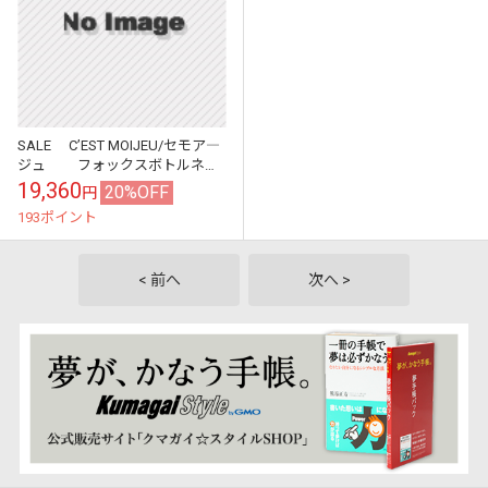
SALE C’EST MOIJEU/セモア―
ジュ フォックスボトルネッ
クニットプルオーバー ・
19,360
20%OFF
円
106139 ［送料無料］
193ポイント
< 前へ
次へ >