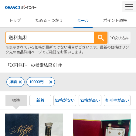
togg
navi
トップ
ためる・つかう
モール
ポイント通帳
絞り込み
※表示されている価格が最新ではない場合がございます。最新の価格はリン
ク先の商品詳細ページでご確認をお願いします。
「送料無料」の検索結果
81
件
洋酒
10000円 ~
標準
新着
価格が安い
価格が高い
割引率が高い