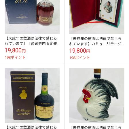
【未成年の飲酒は法律で禁じら
【未成年の飲酒は法律で禁じら
れています】【愛媛県内限定発
れています】カミュ リモージ
送】サントリーブランデー ノー
ュ ナポレオン ブック700ｍｌ
19,800
19,800
円
円
ブルドール ４０度 ７００ml
40度箱入り 白 胸像
198ポイント
198ポイント
（オールドボ...
【未成年の飲酒は法律で禁じら
【未成年の飲酒は法律で禁じら