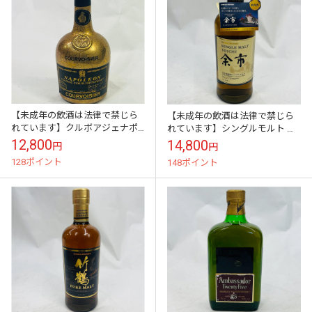
【未成年の飲酒は法律で禁じら
【未成年の飲酒は法律で禁じら
れています】クルボアジェナポ
れています】シングルモルト 余
レオンゴールドインペリアル
市 700ml ニッカウヰスキー
12,800
14,800
円
円
700ml40度
128ポイント
148ポイント