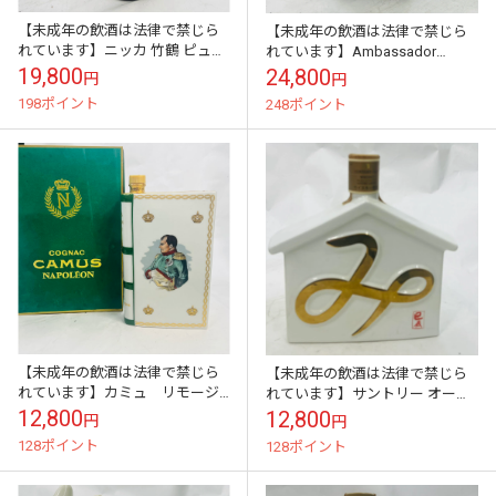
【未成年の飲酒は法律で禁じら
【未成年の飲酒は法律で禁じら
れています】ニッカ 竹鶴 ピュア
れています】Ambassador
モルト 700ml ニッカウヰスキ
Twenty Five アンバサダー 25年
19,800
24,800
円
円
ー ノーエイジ
スコッチ ウイスキー ...
198ポイント
248ポイント
【未成年の飲酒は法律で禁じら
【未成年の飲酒は法律で禁じら
れています】カミュ リモージ
れています】サントリー オール
ュ ナポレオン ブック700ｍｌ
ド 巳年リモージュ箱なし
12,800
12,800
円
円
40度箱入り [並行輸入品]
700ml43度
128ポイント
128ポイント