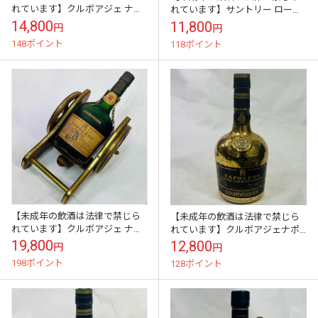
れています】クルボアジェ ナポ
れています】サントリー ローヤ
レオン 40度 700ml箱あり
ル 干支 酉歳陶器ボトル43度
14,800
11,800
円
円
600ml 1251ｇ
148ポイント
118ポイント
【未成年の飲酒は法律で禁じら
【未成年の飲酒は法律で禁じら
れています】クルボアジェ ナポ
れています】クルボアジェナポ
レオン 40度 700ml クルボアジ
レオンゴールドインペリアル
19,800
12,800
円
円
ェエンブレム砲台付き
700ml40度
198ポイント
128ポイント