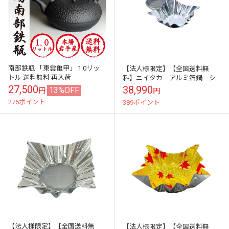
南部鉄瓶 「東雲亀甲」 1.0リッ
【法人様限定】【全国送料無
トル 送料無料 再入荷
料】ニイタカ アルミ箔鍋 シ
ルバー 1200枚入【メーカー直
27,500
38,990
13%OFF
円
円
送・代引き不可・時間指定不
275ポイント
389ポイント
可】
【法人様限定】【全国送料無
【法人様限定】【全国送料無