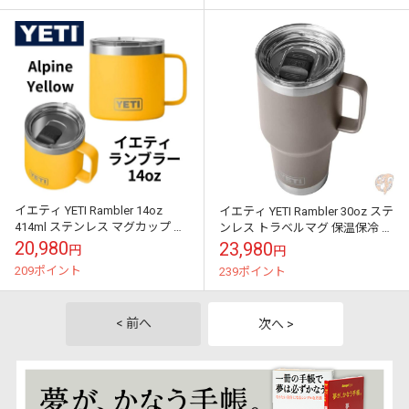
イエティ YETI Rambler 14oz
イエティ YETI Rambler 30oz ステ
414ml ステンレス マグカップ マ
ンレス トラベルマグ 保温保冷 真
グスライダー蓋付き アルパイン
空断熱 蓋つき シャープテールト
20,980
23,980
円
円
イエロー 送料無...
ープ 送料無料
209ポイント
239ポイント
< 前へ
次へ >