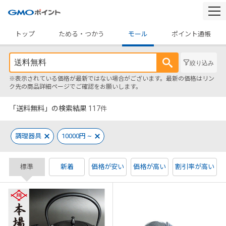
togg
navi
トップ
ためる・つかう
モール
ポイント通帳
絞り込み
※表示されている価格が最新ではない場合がございます。最新の価格はリン
ク先の商品詳細ページでご確認をお願いします。
「送料無料」の検索結果
117
件
調理器具
10000円 ~
標準
新着
価格が安い
価格が高い
割引率が高い