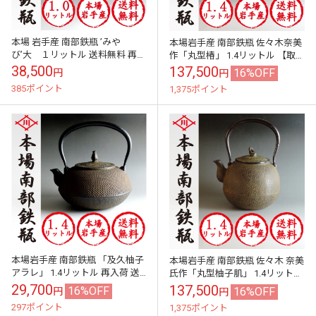
本場 岩手産 南部鉄瓶 ’みや
本場岩手産 南部鉄瓶 佐々木奈美
び’大 １リットル 送料無料 再入
作「丸型椿」 1.4リットル 【取り
荷 専用箱付き
寄せ対応】送料無料
38,500
137,500
16%OFF
円
円
385ポイント
1,375ポイント
本場岩手産 南部鉄瓶 「及久柚子
本場岩手産 南部鉄瓶 佐々木 奈美
アラレ」 1.4リットル 再入荷 送
氏作「丸型柚子肌」 1.4リットル
料無料 専用箱付き
送料無料 即日出荷対応
29,700
137,500
16%OFF
16%OFF
円
円
297ポイント
1,375ポイント