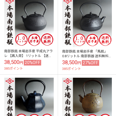
南部鉄瓶 本場岩手産 平成丸アラ
南部鉄瓶 本場岩手産 「馬肌」
レ 【再入荷】 1リットル 【送料
0.8リットル 南部鉄器 送料無料
無料】
再入荷
38,500
38,500
20%OFF
27%OFF
円
円
385ポイント
385ポイント