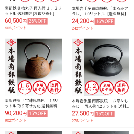
南部鉄瓶 梅丸子 再入荷 １．２リ
本場岩手産 南部鉄瓶 「まろみア
ットル 送料無料[お取り寄せ]
ラレ」 1.0リットル【送料無料】
60,500
24,200
26%OFF
16%OFF
円
円
605ポイント
242ポイント
南部鉄瓶 「宝珠馬錆色」 1.5リ
本場岩手産 南部鉄瓶 「お茶々も
ットル 取り寄せ対応 送料無料
みじ」 再入荷 1.2リットル 送料
無料
90,200
27,500
15%OFF
15%OFF
円
円
902ポイント
275ポイント