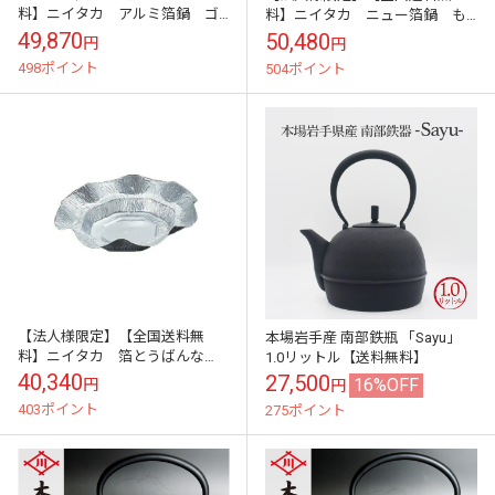
料】ニイタカ アルミ箔鍋 ゴ
料】ニイタカ ニュー箔鍋 も
ールド 1200枚入【メーカー直
みじ 800枚入【メーカー直送・
49,870
50,480
円
円
送・代引き不可・時間指定不
代引き不可・時間指定不可】
498ポイント
504ポイント
可】
【法人様限定】【全国送料無
本場岩手産 南部鉄瓶 「Sayu」
料】ニイタカ 箔とうばんな
1.0リットル【送料無料】
べ シルバー 1200枚入【メー
40,340
27,500
16%OFF
円
円
カー直送・代引き不可・時間指
403ポイント
275ポイント
定不可】