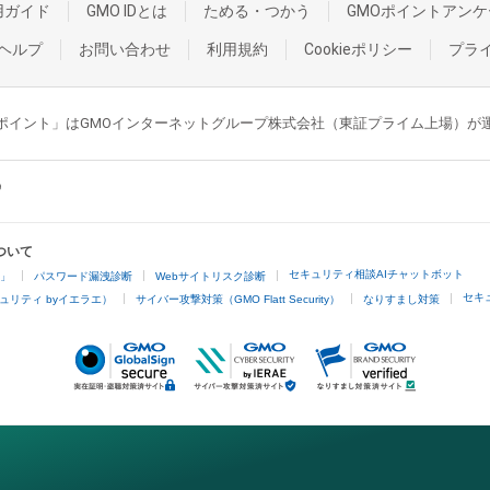
用ガイド
GMO IDとは
ためる・つかう
GMOポイントアンケ
ヘルプ
お問い合わせ
利用規約
Cookieポリシー
プラ
GMOポイント」はGMOインターネットグループ株式会社（東証プライム上場）
ついて
セキュリティ相談AIチャットボット
4」
パスワード漏洩診断
Webサイトリスク診断
セキ
ュリティ byイエラエ）
サイバー攻撃対策（GMO Flatt Security）
なりすまし対策