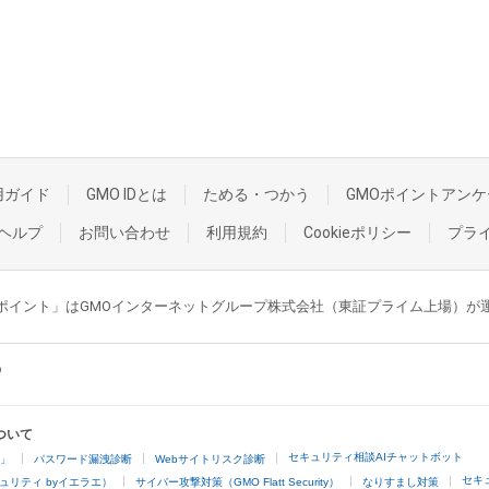
用ガイド
GMO IDとは
ためる・つかう
GMOポイントアンケ
ヘルプ
お問い合わせ
利用規約
Cookieポリシー
プラ
GMOポイント」はGMOインターネットグループ株式会社（東証プライム上場）
ついて
セキュリティ相談AIチャットボット
4」
パスワード漏洩診断
Webサイトリスク診断
セキ
ュリティ byイエラエ）
サイバー攻撃対策（GMO Flatt Security）
なりすまし対策