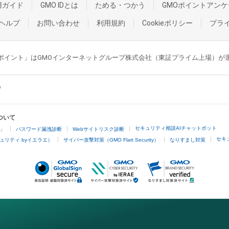
用ガイド
GMO IDとは
ためる・つかう
GMOポイントアンケ
ヘルプ
お問い合わせ
利用規約
Cookieポリシー
プラ
GMOポイント」はGMOインターネットグループ株式会社（東証プライム上場）
ついて
セキュリティ相談AIチャットボット
4」
パスワード漏洩診断
Webサイトリスク診断
セキ
ュリティ byイエラエ）
サイバー攻撃対策（GMO Flatt Security）
なりすまし対策