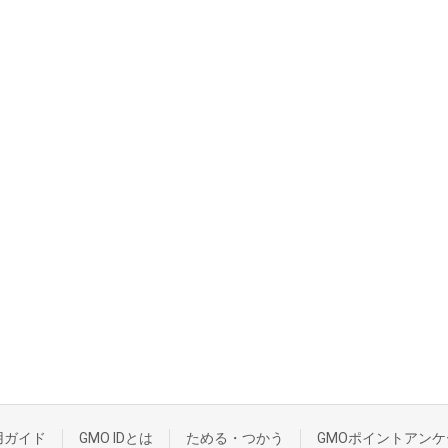
用ガイド
GMO IDとは
ためる・つかう
GMOポイントアンケ