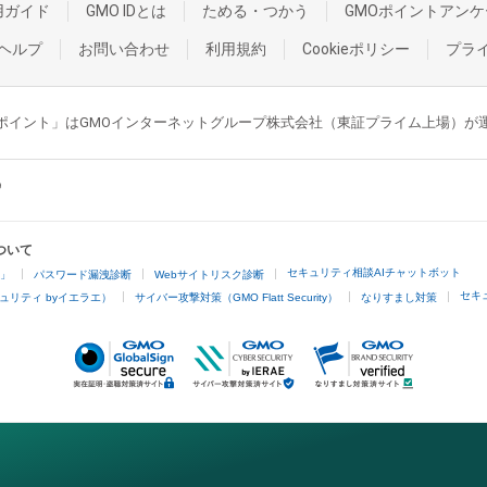
用ガイド
GMO IDとは
ためる・つかう
GMOポイントアンケ
ヘルプ
お問い合わせ
利用規約
Cookieポリシー
プラ
GMOポイント」はGMOインターネットグループ株式会社（東証プライム上場）
ついて
セキュリティ相談AIチャットボット
4」
パスワード漏洩診断
Webサイトリスク診断
セキ
ュリティ byイエラエ）
サイバー攻撃対策（GMO Flatt Security）
なりすまし対策