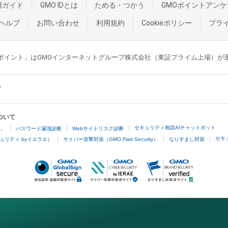
用ガイド
GMO IDとは
ためる・つかう
GMOポイントアンケ
ヘルプ
お問い合わせ
利用規約
Cookieポリシー
プラ
GMOポイント」はGMOインターネットグループ株式会社（東証プライム上場）
ついて
セキュリティ相談AIチャットボット
4」
パスワード漏洩診断
Webサイトリスク診断
セキ
ュリティ byイエラエ）
サイバー攻撃対策（GMO Flatt Security）
なりすまし対策