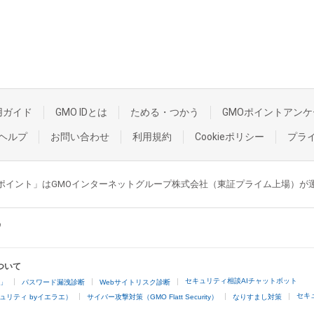
用ガイド
GMO IDとは
ためる・つかう
GMOポイントアンケ
ヘルプ
お問い合わせ
利用規約
Cookieポリシー
プラ
GMOポイント」はGMOインターネットグループ株式会社（東証プライム上場）
ついて
セキュリティ相談AIチャットボット
4」
パスワード漏洩診断
Webサイトリスク診断
セキ
ュリティ byイエラエ）
サイバー攻撃対策（GMO Flatt Security）
なりすまし対策