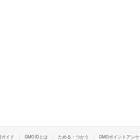
用ガイド
GMO IDとは
ためる・つかう
GMOポイントアンケ