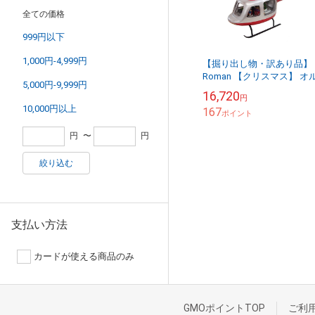
全ての価格
999円以下
1,000円-4,999円
【掘り出し物・訳あり品】
Roman 【クリスマス】 オ
5,000円-9,999円
ゴール (ヘリコプター ミュ
16,720
円
ジカル)
10,000円以上
167
ポイント
円
〜
円
絞り込む
支払い方法
カードが使える商品のみ
GMOポイントTOP
ご利