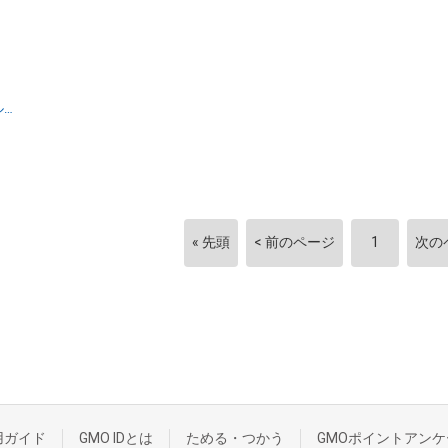
ル
ー
« 先頭
< 前のページ
1
次の
用ガイド
GMO IDとは
ためる・つかう
GMOポイントアンケ