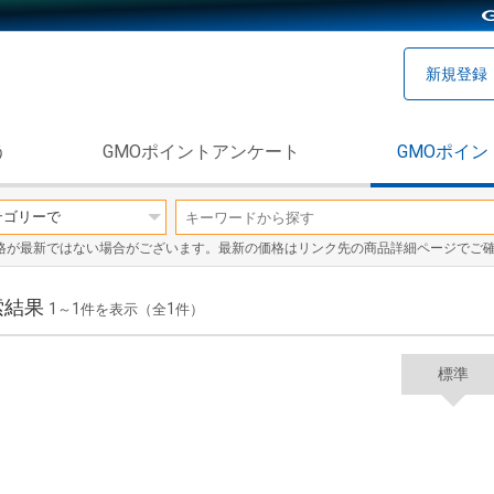
新規登録
う
GMOポイントアンケート
GMOポイン
格が最新ではない場合がございます。最新の価格はリンク先の商品詳細ページでご
索結果
1
1
1
～
件を表示（全
件）
標準