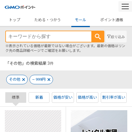
togg
navi
トップ
ためる・つかう
モール
ポイント通帳
絞り込み
※表示されている価格が最新ではない場合がございます。最新の価格はリン
ク先の商品詳細ページでご確認をお願いします。
「その他」の検索結果
3
件
その他
~ 999円
標準
新着
価格が安い
価格が高い
割引率が高い