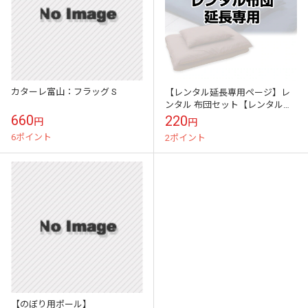
カターレ富山：フラッグ S
【レンタル延長専用ページ】レ
ンタル 布団セット【レンタルふ
とん 客用布団 布団レンタル レン
660
220
円
円
タル 貸布団 貸し布団 敷布団 敷
6ポイント
2ポイント
き布...
【のぼり用ポール】