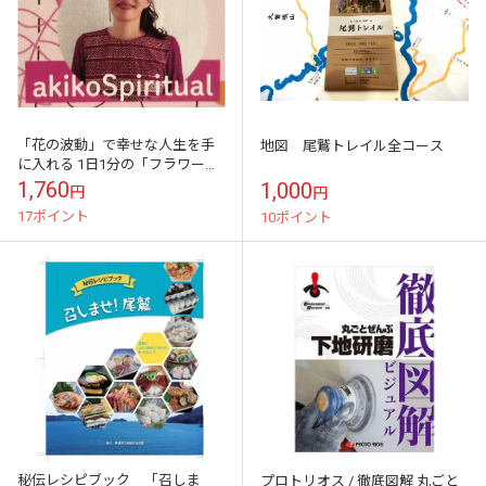
「花の波動」で幸せな人生を手
地図 尾鷲トレイル全コース
に入れる 1日1分の「フラワーエ
ッセンス」習慣で、心も身体も
1,760
1,000
円
円
輝かせる
17ポイント
10ポイント
秘伝レシピブック 「召しま
プロトリオス / 徹底図解 丸ごと