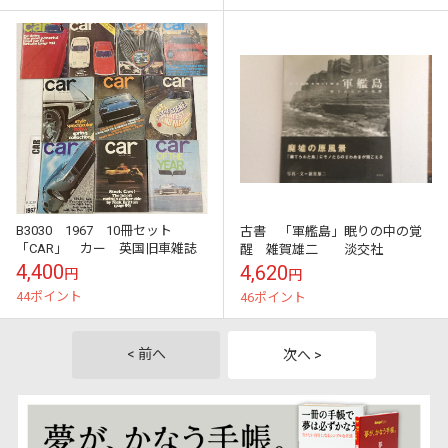
B3030 1967 10冊セット
古書 「軍艦島」眠りの中の覚
「CAR」 カー 英国旧車雑誌
醒 雑賀雄二 淡交社
4,400
4,620
円
円
44ポイント
46ポイント
< 前へ
次へ >