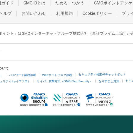
用ガイド
GMO IDとは
ためる・つかう
GMOポイントアンケ
ヘルプ
お問い合わせ
利用規約
Cookieポリシー
プラ
GMOポイント」はGMOインターネットグループ株式会社（東証プライム上場）
ついて
セキュリティ相談AIチャットボット
4」
パスワード漏洩診断
Webサイトリスク診断
セキ
ュリティ byイエラエ）
サイバー攻撃対策（GMO Flatt Security）
なりすまし対策