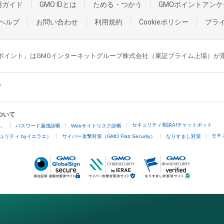
用ガイド
GMO IDとは
ためる・つかう
GMOポイントアンケ
ヘルプ
お問い合わせ
利用規約
Cookieポリシー
プラ
GMOポイント」はGMOインターネットグループ株式会社（東証プライム上場）
ついて
セキュリティ相談AIチャットボット
4」
パスワード漏洩診断
Webサイトリスク診断
セキ
ュリティ byイエラエ）
サイバー攻撃対策（GMO Flatt Security）
なりすまし対策