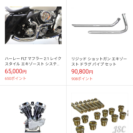
ハーレー FLT マフラー 2:1 レイク
リジッド ショットガン エキゾー
スタイル エキゾースト システム
スト ドラグ パイプ セット
クローム
65,000
90,800
円
円
650ポイント
908ポイント