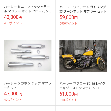
ハーレー ミニ フィッシュテー
ハーレー ワイアット ガトリング
ル マフラー セット クローム ソ
製 ターンアウト マフラー セット
フテイル
43,000
59,000
円
円
430ポイント
590ポイント
ハーレー メガホン チップ マフラ
ハーレー マフラー TC-88 レイク
ーキット
エキゾーストシステム クローム
FXST FLT
47,000
61,000
円
円
470ポイント
610ポイント