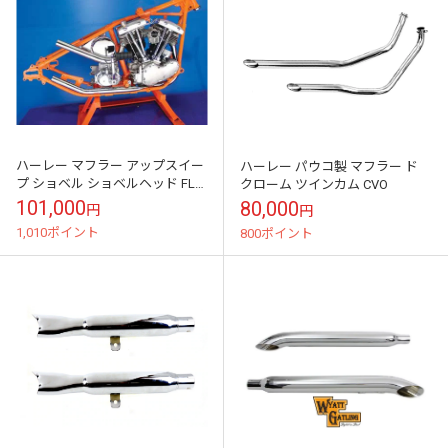
ハーレー マフラー アップスイー
ハーレー パウコ製 マフラー ド
プ ショベル ショベルヘッド FL
クローム ツインカム CVO
パンヘッド
101,000
80,000
円
円
1,010ポイント
800ポイント