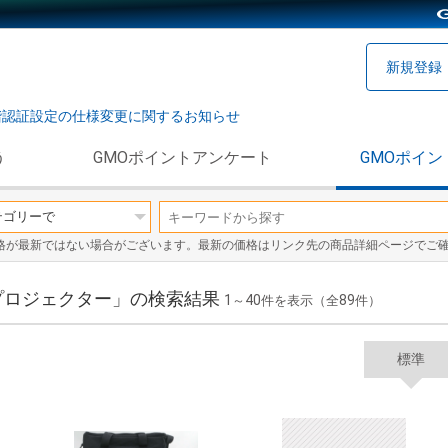
新規登録
階認証設定の仕様変更に関するお知らせ
う
GMOポイントアンケート
GMOポイン
格が最新ではない場合がございます。最新の価格はリンク先の商品詳細ページでご
プロジェクター」の検索結果
1
40
89
～
件を表示（全
件）
標準