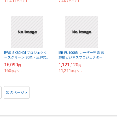
11,211
7,207
ポイント
ポイント
[PRS-SX80HD] プロジェクタ
[EB-PU1008B] レーザー光源 高
ースクリーン(80型・三脚式・
輝度ビジネスプロジェクター
コンパクト収納・360°回転)
16,090
1,121,120
円
円
160
11,211
ポイント
ポイント
次のページ >