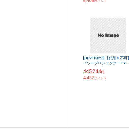
8,408
ポイント
[LX-MH502Z] 【代引き不可
パワープロジェクター LX-
MH502Z(J) 3576C001
445,244
円
4,452
ポイント