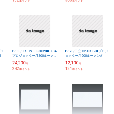
132
308
ポイント
ポイント
プロ
P-138/EPSON EB-910W■UXGA
P-128/日立 CP-X960J■プロジ
1
プロジェクター/3200ルーメン
ェクター/1900ルーメン#1
#10
24,200
12,100
円
円
242
121
ポイント
ポイント