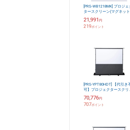
[PRS-WB1218MK] プロジ
タースクリーン(マグネット
式)
21,991
円
219
ポイント
[PRS-YPT80HDT] 【代引き
可】プロジェクタースクリ
ン(床置き・パンタグラフ
70,776
円
短焦点対応・80型・16:9)
707
ポイント