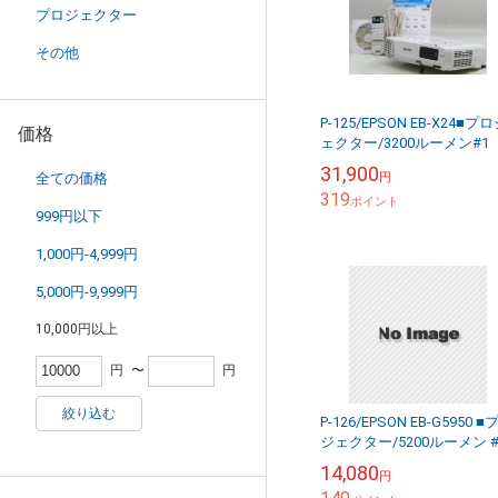
プロジェクター
その他
P-125/EPSON EB-X24■プ
価格
ェクター/3200ルーメン#1
31,900
全ての価格
円
319
ポイント
999円以下
1,000円-4,999円
5,000円-9,999円
10,000円以上
円
〜
円
絞り込む
P-126/EPSON EB-G5950 ■
ジェクター/5200ルーメン #
14,080
円