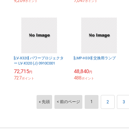
9,209
7,047
ポイント
ポイント
】
[LV-X320] パワープロジェクタ
[LMP-H330] 交換用ランプ
ー LV-X320 (J) 0910C001
72,715
48,840
円
円
727
488
ポイント
ポイント
« 先頭
< 前のページ
1
2
3