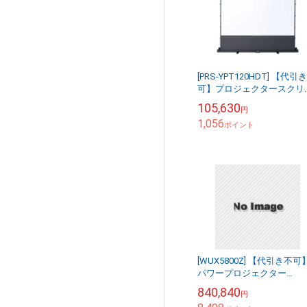
[PRS-YPT120HDT] 【代引
可】プロジェクタースクリ
ン(床置き・パンタグラフ
105,630
円
短焦点対応・120型・16:9)
1,056
ポイント
[WUX5800Z] 【代引き不可
パワープロジェクター
WUX5800Z(J) 2500C001
840,840
円