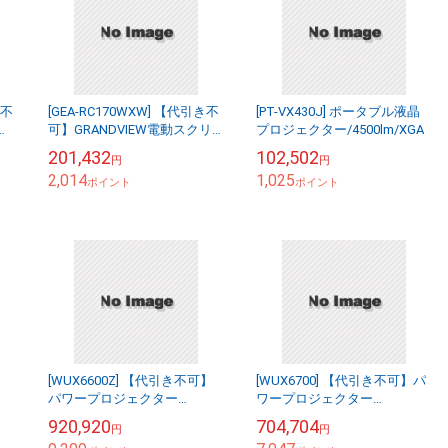
き不
[GEA-RC170WXW] 【代引き不
[PT-VX430J] ポータブル液晶
ー
可】GRANDVIEW電動スクリ
プロジェクター/4500lm/XGA
・超
ーン16:10 170型
201,432
102,502
円
円
2,014
1,025
ポイント
ポイント
】
[WUX6600Z] 【代引き不可】
[WUX6700] 【代引き不可】パ
パワープロジェクター
ワープロジェクター
WUX6600Z(J) 2501C001
WUX6700(J) 2498C001
920,920
704,704
円
円