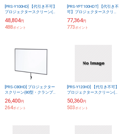
[PRS-Y100HD] 【代引き不可】
[PRS-YPT100HDT] 【代引き不
プロジェクタースクリーン(床
可】プロジェクタースクリー
置き式・100型・アスペクト
ン(床置き・パンタグラフ・超
48,804
77,364
円
円
比16:9)
短焦点対応・100型・16:9)
488
773
ポイント
ポイント
[PRS-C80HD] プロジェクター
[PRS-Y120HD] 【代引き不可】
スクリーン(80型・クランプ
プロジェクタースクリーン(床
式・コンパクト収納)
置き・ポール式・120型・
26,400
50,360
円
円
16:9)
264
503
ポイント
ポイント