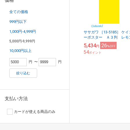
価格
全ての価格
999円以下
1,000円-4,999円
ササガワ ［13-5185］ ケイ
ーポスター Ａ３判 レモ
5,000円-9,999円
5,434
26
円
%OFF
10,000円以上
54
ポイント
円
〜
円
絞り込む
支払い方法
カードが使える商品のみ