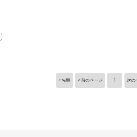
コ
ン
« 先頭
< 前のページ
1
次の