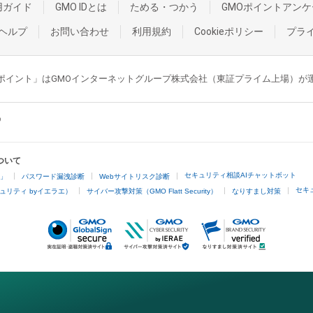
用ガイド
GMO IDとは
ためる・つかう
GMOポイントアンケ
ヘルプ
お問い合わせ
利用規約
Cookieポリシー
プラ
GMOポイント」はGMOインターネットグループ株式会社（東証プライム上場）
ついて
セキュリティ相談AIチャットボット
4」
パスワード漏洩診断
Webサイトリスク診断
セキ
ュリティ byイエラエ）
サイバー攻撃対策（GMO Flatt Security）
なりすまし対策