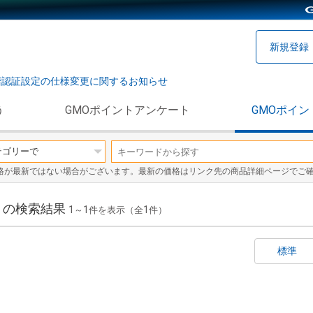
新規登録
階認証設定の仕様変更に関するお知らせ
う
GMOポイントアンケート
GMOポイン
格が最新ではない場合がございます。最新の価格はリンク先の商品詳細ページでご
」の検索結果
1
1
1
～
件を表示（全
件）
標準