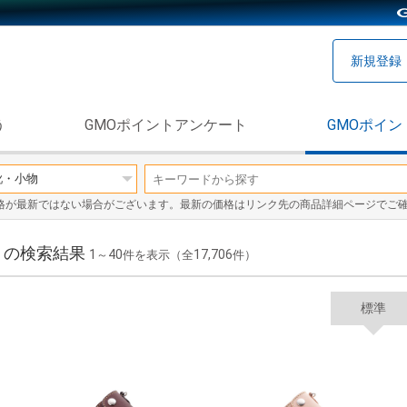
新規登録
う
GMOポイントアンケート
GMOポイン
格が最新ではない場合がございます。最新の価格はリンク先の商品詳細ページでご
」の検索結果
1
40
17,706
～
件を表示（全
件）
標準