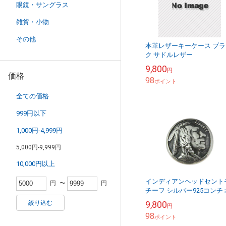
眼鏡・サングラス
雑貨・小物
その他
本革レザーキーケース ブラ
ク サドルレザー
9,800
円
価格
98
ポイント
全ての価格
999円以下
1,000円-4,999円
5,000円-9,999円
10,000円以上
インディアンヘッドセント
円
〜
円
チーフ シルバー925コンチ
絞り込む
9,800
円
98
ポイント