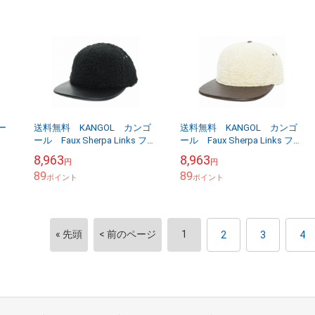
ー
送料無料 KANGOL カンゴ
送料無料 KANGOL カンゴ
ール Faux Sherpa Links ファ
ール Faux Sherpa Links ファ
テッ
ー シェルパ リンクス ブ
ー シェルパ リンクス ナ
8,963
8,963
円
円
ラック
チュラル
89
89
ポイント
ポイント
« 先頭
< 前のページ
1
2
3
4