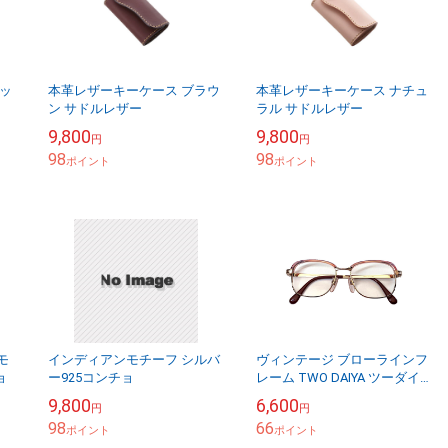
ッ
本革レザーキーケース ブラウ
本革レザーキーケース ナチュ
ン サドルレザー
ラル サドルレザー
9,800
9,800
円
円
98
98
ポイント
ポイント
モ
インディアンモチーフ シルバ
ヴィンテージ ブローラインフ
ョ
ー925コンチョ
レーム TWO DAIYA ツーダイ
ヤ TD-200 現品限り td-200
9,800
6,600
円
円
98
66
ポイント
ポイント