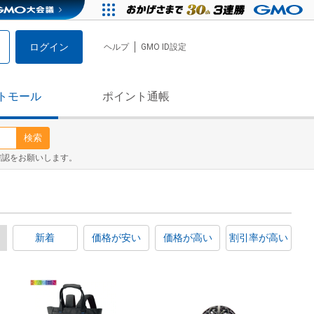
ログイン
ヘルプ
GMO ID設定
トモール
ポイント通帳
検索
確認をお願いします。
新着
価格が安い
価格が高い
割引率が高い