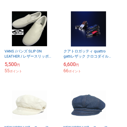
VANS /バンズ SLIP ON
クアトロガッティ quattro
LEATHER / レザースリッポン
gattiレザック クロコダイル本
/ スニーカー US11(29cm相当)
革BELT HOOK
5,500
6,600
円
円
(メンズ)【中古...
55
66
ポイント
ポイント