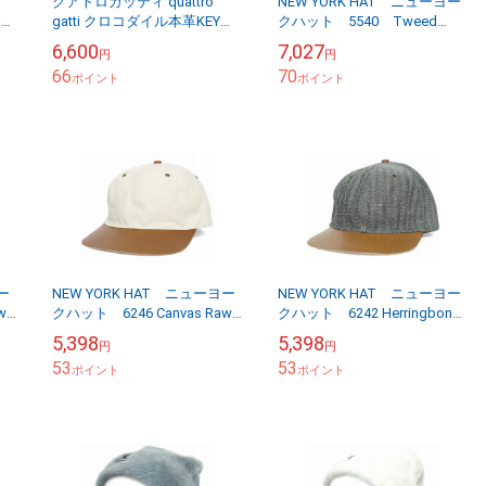
クアトロガッティ quattro
NEW YORK HAT ニューヨー
W
gatti クロコダイル本革KEY
クハット 5540 Tweed
CLIP
Stingy ツイード スティン
6,600
7,027
円
円
ジー グレー
66
70
ポイント
ポイント
ー
NEW YORK HAT ニューヨー
NEW YORK HAT ニューヨー
w
クハット 6246 Canvas Raw
クハット 6242 Herringbone
キャ
Edge Leather Baseball キャ
Raw Edge Leather Baseball...
5,398
5,398
円
円
ンバ...
53
53
ポイント
ポイント