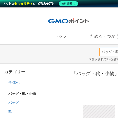
無料診断
トップ
ためる・つか
※表示されている価
カテゴリー
「バッグ・靴・小物
全体へ
バッグ・靴・小物
バッグ
靴