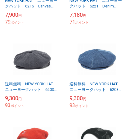
NEW YORK HAT ニューヨー
NEW YORK HAT ニューヨー
クハット 6216 Canvas
クハット 6221 Denim
Spitfire キャンバス スピッ
Stitch Spitfire デニムステッ
7,900
7,180
円
円
トファイア ナチュラル
チ スピットファイ...
79
71
ポイント
ポイント
送料無料 NEW YORK HAT
送料無料 NEW YORK HAT
ニューヨークハット 6203
ニューヨークハット 6203
Recycled Denim Newsboy
Recycled Denim Newsboy
9,300
9,300
円
円
リサイクル デニム...
リサイクル デニム...
93
93
ポイント
ポイント