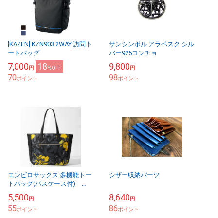
[KAZEN] KZN903 2WAY 訪問ト
サンシンボル アラベスク シル
ートバッグ
バー925コンチョ
7,000
18
9,800
円
%OFF
円
70
98
ポイント
ポイント
エンビロサックス 多機能トー
シザー収納パーツ
トバッグ(パスケース付)
SM5
5,500
8,640
円
円
55
86
ポイント
ポイント