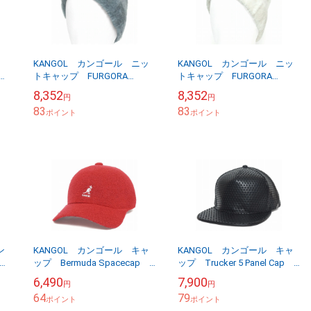
T
KANGOL カンゴール ニッ
KANGOL カンゴール ニッ
トキャップ FURGORA
トキャップ FURGORA
y
SKULL CAP ファーゴラ ス
SKULL CAP ファーゴラ ス
8,352
8,352
円
円
カル キャップ スレートグ
カル キャップ クリーム
83
83
レー
ポイント
ポイント
ン
KANGOL カンゴール キャ
KANGOL カンゴール キャ
 ト
ップ Bermuda Spacecap
ップ Trucker 5 Panel Cap
プ
バミューダ スペースキャッ
トラッカー 5パネル キャッ
6,490
7,900
円
円
プ スカーレット
プ ブラック
64
79
ポイント
ポイント