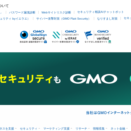
ついて
セキュリティ相談AIチャットボット
4」
パスワード漏洩診断
Webサイトリスク診断
セキ
ュリティ byイエラエ）
サイバー攻撃対策（GMO Flatt Security）
なりすまし対策
ネスを支援
セキュリティ
マーケティング支援
リサーチ
情報収集
ネット金融