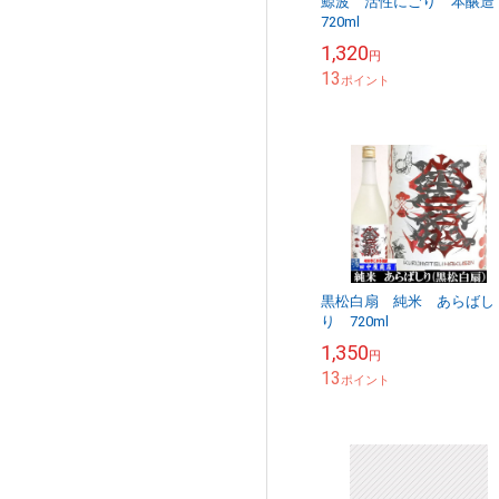
鯨波 活性にごり 本醸造
720ml
1,320
円
13
ポイント
黒松白扇 純米 あらばし
り 720ml
1,350
円
13
ポイント