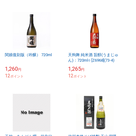
関娘復刻版（吟醸） 720ml
天狗舞 純米酒 旨醇(うまじゅ
ん)：720ml○ [Z6968](73-4)
1,260
1,265
円
円
12
12
ポイント
ポイント