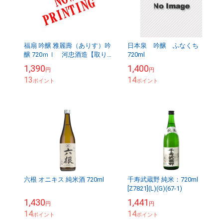
福扇 吟醸 雅麗壽（ありす）吟
日本泉 吟醸 ふなくち
醸 720ｍｌ 河忠酒造【取り
720ml
寄せ商品】
1,390
1,400
円
円
13
14
ポイント
ポイント
六根 オニキス 純米酒 720ml
千寿武蔵野 純米：720ml
[Z7821](L)(G)(67-1)
1,430
1,441
円
円
14
14
ポイント
ポイント