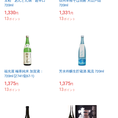
玉柏 あんどん燗 超辛口
信州本格そば焼酎 天山戸隠
720ml
720ml
1,330
1,331
円
円
13
13
ポイント
ポイント
福光屋 極寒純米 加賀鳶：
芳水吟醸生貯蔵酒 風流 720ml
720ml [Z7415](67-1)
1,375
1,375
円
円
13
13
ポイント
ポイント