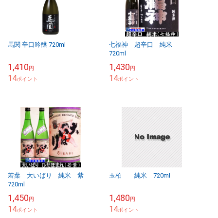
馬関 辛口吟醸 720ml
七福神 超辛口 純米
720ml
1,410
1,430
円
円
14
14
ポイント
ポイント
若葉 大いばり 純米 紫
玉柏 純米 720ml
720ml
1,450
1,480
円
円
14
14
ポイント
ポイント