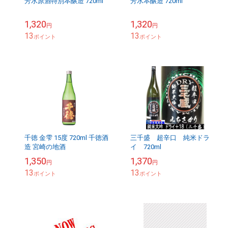
芳水原酒特別本醸造 720ml
芳水本醸造 720ml
1,320
1,320
円
円
13
13
ポイント
ポイント
千徳 金雫 15度 720ml 千徳酒
三千盛 超辛口 純米ドラ
造 宮崎の地酒
イ 720ml
1,350
1,370
円
円
13
13
ポイント
ポイント