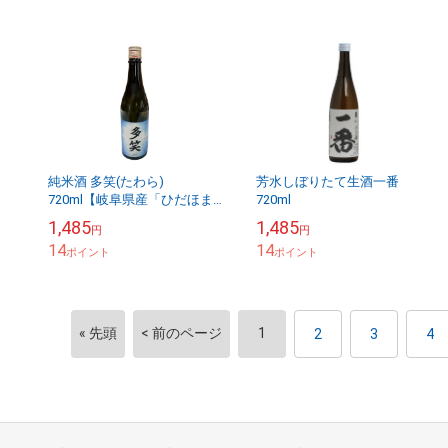
純米酒 多笑(たわら)
芳水しぼりたて生酒一番
720ml【岐阜県産「ひだほま
720ml
れ」100％】
1,485
1,485
円
円
14
14
ポイント
ポイント
« 先頭
< 前のページ
1
2
3
4