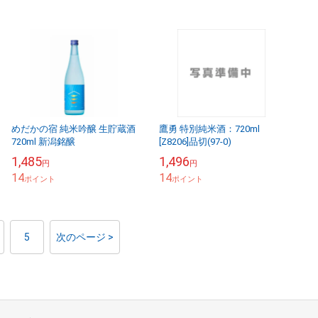
めだかの宿 純米吟醸 生貯蔵酒
鷹勇 特別純米酒：720ml
720ml 新潟銘醸
[Z8206]品切(97-0)
1,485
1,496
円
円
14
14
ポイント
ポイント
5
次のページ >