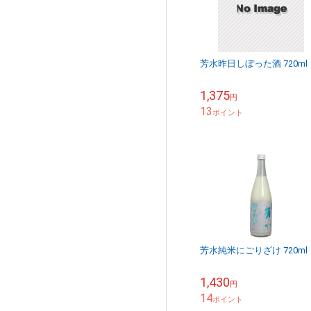
芳水昨日しぼった酒 720ml
1,375
円
13
ポイント
芳水純米にごりざけ 720ml
1,430
円
14
ポイント