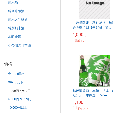
純米酒
純米吟醸酒
純米大吟醸酒
【数量限定】秋しぼり！無
過吟醸辛口【生貯蔵】酒
特別純米酒
720ml
1,000
円
本醸造酒
10
ポイント
その他の日本酒
価格
全ての価格
999円以下
越後流旨口 本印 『潟（
1,000円-4,999円
た）』 本醸造 720ml
5,000円-9,999円
1,100
円
10,000円以上
11
ポイント