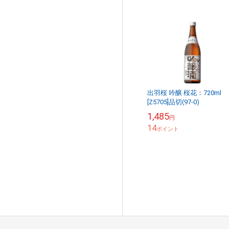
出羽桜 吟醸 桜花：720ml
[Z5705]品切(97-0)
1,485
円
14
ポイント