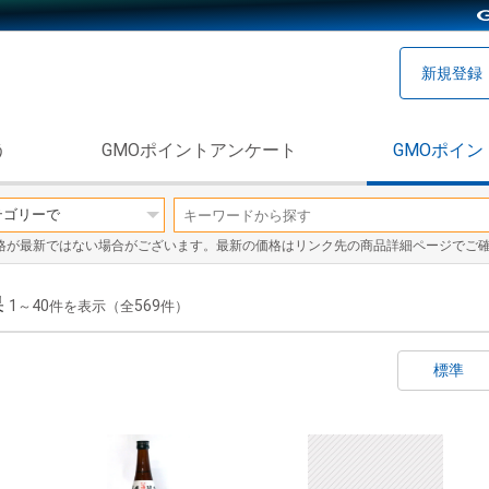
新規登録
う
GMOポイントアンケート
GMOポイン
格が最新ではない場合がございます。最新の価格はリンク先の商品詳細ページでご
果
1
40
569
～
件を表示（全
件）
標準