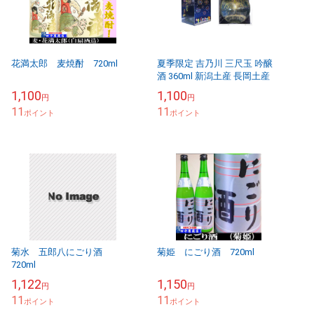
花満太郎 麦焼酎 720ml
夏季限定 吉乃川 三尺玉 吟醸
酒 360ml 新潟土産 長岡土産
1,100
1,100
円
円
11
11
ポイント
ポイント
菊水 五郎八にごり酒
菊姫 にごり酒 720ml
720ml
1,122
1,150
円
円
11
11
ポイント
ポイント