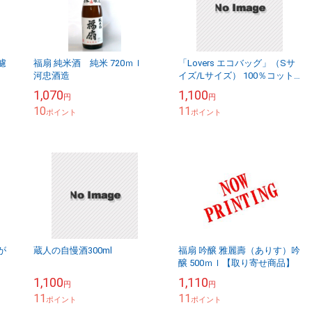
濾
福扇 純米酒 純米 720ｍｌ
「Lovers エコバッグ」（Sサ
河忠酒造
イズ/Lサイズ） 100％コット
ンの厚手で耐久性のあるバッ
1,070
1,100
円
円
クです
10
11
ポイント
ポイント
が
蔵人の自慢酒300ml
福扇 吟醸 雅麗壽（ありす）吟
醸 500ｍｌ【取り寄せ商品】
1,100
1,110
円
円
11
11
ポイント
ポイント