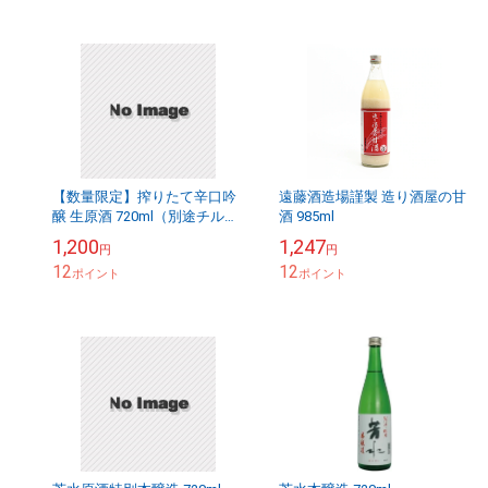
【数量限定】搾りたて辛口吟
遠藤酒造場謹製 造り酒屋の甘
醸 生原酒 720ml（別途チルド
酒 985ml
代かかります）
1,200
1,247
円
円
12
12
ポイント
ポイント