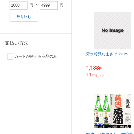
円
〜
円
絞り込む
支払い方法
芳水吟醸なまざけ 720ml
カードが使える商品のみ
1,188
円
11
ポイント