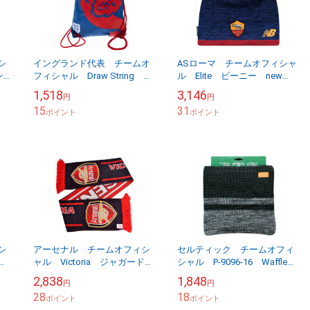
シ
イングランド代表 チームオ
ASローマ チームオフィシャ
ン
フィシャル Draw String ジ
ル Elite ビーニー new
他
ムバッグ 【他商品同梱OK・
balance 【他商品同梱OK・
1,518
3,146
円
円
品】
送料無料商品】
送料無料商品】
15
31
ポイント
ポイント
シ
アーセナル チームオフィシ
セルティック チームオフィ
キャ
ャル Victoria ジャガードス
シャル P-9096-16 Waffle
送料
カーフ 【他商品同梱OK・送
Snood ネックウオーマー
2,838
1,848
円
円
料無料商品】
【他商品同梱OK・送料無料商
28
18
ポイント
品】
ポイント