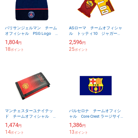
パリサンジェルマン チーム
ASローマ チームオフィシャ
オフィシャル PSG Logo ビ
ル トッティ10 ジャガード
ーニー 【他商品同梱OK・送
スカーフ 【他商品同梱OK・
1,804
2,596
円
円
料無料商品】
送料無料商品】
18
25
ポイント
ポイント
マンチェスターユナイテッ
バルセロナ チームオフィシ
ド チームオフィシャル
ャル Core Crest ラージサイ
Fade Design Black Trim ウ
ズフラッグ 150cm×90cm
1,474
1,386
円
円
ォレット 【他商品同梱OK・
【他商品同梱OK・送料無料商
14
13
送料無...
ポイント
品】
ポイント