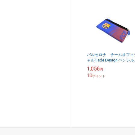
バルセロナ チームオフィ
ャル Fade Design ペンシ
ース
1,056
円
10
ポイント