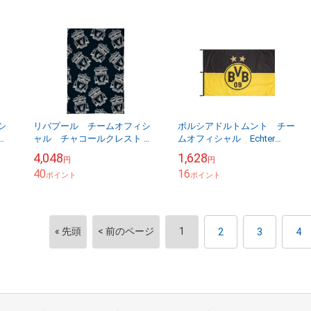
シ
リバプール チームオフィシ
ボルシアドルトムント チー
ルケ
ャル チャコールクレスト フ
ムオフィシャル Echter
リースブランケット 【他商
Fanartikel ラージサイズフラ
4,048
1,628
円
円
品同梱OK・送料無料商品】
ッグ 150cm×100cm 【他商...
40
16
ポイント
ポイント
« 先頭
< 前のページ
1
2
3
4