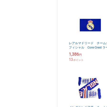
レアルマドリード チーム
フィシャル Core Crest ラ
ジサイズフラッグ
1,386
円
150cm×90cm 【他商品同梱
13
OK・送料無料...
ポイント