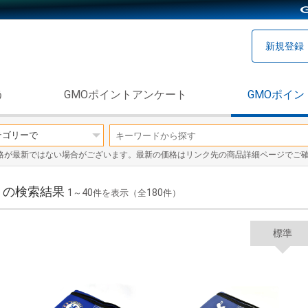
新規登録
う
GMOポイントアンケート
GMOポイン
格が最新ではない場合がございます。最新の価格はリンク先の商品詳細ページでご
」の検索結果
1
40
180
～
件を表示（全
件）
標準