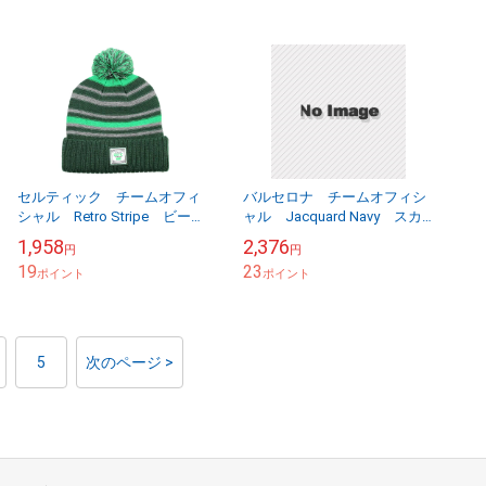
セルティック チームオフィ
バルセロナ チームオフィシ
シャル Retro Stripe ビーニ
ャル Jacquard Navy スカ
ー 【他商品同梱OK・送料無
ーフ 【他商品同梱OK・送料
1,958
2,376
円
円
料商品】
無料商品】
19
23
ポイント
ポイント
5
次のページ >