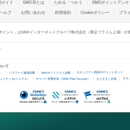
用ガイド
GMO IDとは
ためる・つかう
GMOポイントアンケ
ヘルプ
お問い合わせ
利用規約
Cookieポリシー
プラ
GMOポイント」はGMOインターネットグループ株式会社（東証プライム上場）
ついて
セキュリティ相談AIチャットボット
4」
パスワード漏洩診断
Webサイトリスク診断
セキ
ュリティ byイエラエ）
サイバー攻撃対策（GMO Flatt Security）
なりすまし対策