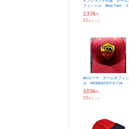
イングランド代表 チーム
フィシャル Blue Trim 
ーフ 【他商品同梱OK・
2,376
円
無料商品】
23
ポイント
ASローマ チームオフィ
ル MCKBG01HTV-TJA
Kleberg キャップ
3,036
円
30
ポイント