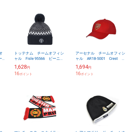
オ
トッテナム チームオフィシ
アーセナル チームオフィシ
ー
ャル Fisle 95566 ビーニ
ャル AR18-5001 Crest キ
ー 【他商品同梱OK・送料無
ャップ
1,628
1,694
円
円
料商品】
16
16
ポイント
ポイント