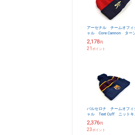
アーセナル チームオフィ
ャル Core Cannon ター
アップニットキャップ 【
2,178
円
商品同梱OK・送料無料商
21
ポイント
バルセロナ チームオフィ
ャル Text Cuff ニット
ップ 【他商品同梱OK・
2,376
円
無料商品】
23
ポイント