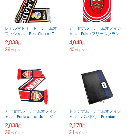
レアルマドリード チームオ
アーセナル チームオフィシ
フィシャル Best Club of The
ャル Pulse フリースブラン
World スカーフ 【他商品
ケット 120CM×150CM
2,838
4,048
円
円
同梱OK・送料無料商品】
【他商品同梱OK・送料無料商
28
40
ポイント
品】
ポイント
アーセナル チームオフィシ
トッテナム チームオフィシ
ャル Pride of London ジャ
ャル バンド付 Premium
ガードスカーフ 【他商品同
Leather Look A5 ノートブ
2,838
2,178
円
円
梱OK・送料無料商品】
ック 【他商品同梱OK・送料
28
21
ポイント
無料...
ポイント