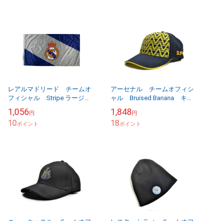
レアルマドリード チームオ
アーセナル チームオフィシ
フィシャル Stripe ラージサ
ャル Bruised Banana キャ
イズフラッグ 150cm×90cm
ップ
1,056
1,848
円
円
【他商品同梱OK・送料無料商
10
18
品】
ポイント
ポイント