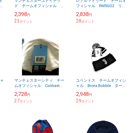
オ
マンチェスターユナイテッ
レアルマドリード チームオ
スカ
ド チームオフィシャル
フィシャル RM5GO2 リバ
送料
Pride Of The North スカー
ーシブルビーニー 【他商品
2,398
2,838
円
円
フ 【他商品同梱OK・送料無
同梱OK・送料無料商品】
23
28
料商品】
ポイント
ポイント
シャ
マンチェスターシティ チー
ユベントス チームオフィシ
ムオフィシャル Contrast
ャル Bronx Bobble ターン
Snapback キャップ
アップニットキャップ 【他
2,728
2,948
円
円
商品同梱OK・送料無料商品】
27
29
ポイント
ポイント