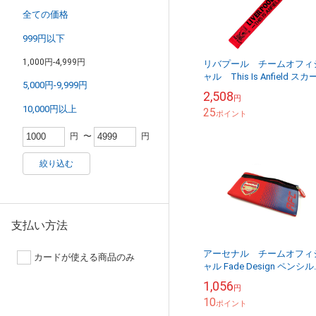
全ての価格
999円以下
1,000円-4,999円
リバプール チームオフィ
ャル This Is Anfield スカ
5,000円-9,999円
フ 【他商品同梱OK・送
2,508
円
料商品】
10,000円以上
25
ポイント
円
〜
円
絞り込む
支払い方法
アーセナル チームオフィ
カードが使える商品のみ
ャル Fade Design ペンシ
ース
1,056
円
10
ポイント