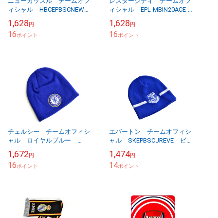
ニューカッスル チームオフ
レスターシティ チームオフ
ィシャル HBCEPBSCNEW
ィシャル EPL-MBIN20ACE-
キャップ
BK ニットビーニー 【他商
1,628
1,628
円
円
品同梱OK・送料無料商品】
16
16
ポイント
ポイント
チェルシー チームオフィシ
エバートン チームオフィシ
ャル ロイヤルブルー
ャル SKEPBSCJREVE ビー
Crest ニットビーニーハッ
ニーハット 【他商品同梱
1,672
1,474
円
円
ト 【他商品同梱OK・送料無
OK・送料無料商品】
16
14
料商品】
ポイント
ポイント