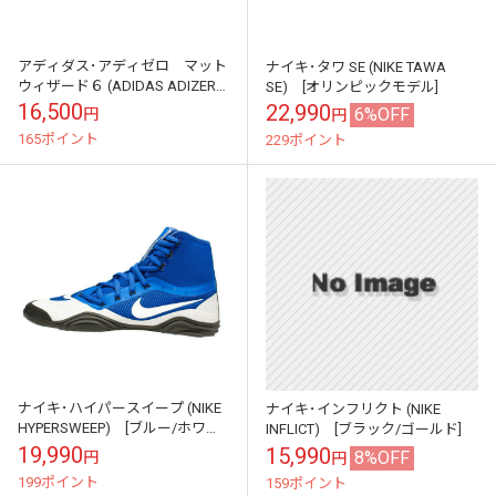
アディダス･アディゼロ マット
ナイキ･タワ SE (NIKE TAWA
ウィザード６ (ADIDAS ADIZERO
SE) [オリンピックモデル]
MATWIZARD6) [ブラック]
16,500
22,990
6%OFF
円
円
165ポイント
229ポイント
ナイキ･ハイパースイープ (NIKE
ナイキ･インフリクト (NIKE
HYPERSWEEP) [ブルー/ホワイ
INFLICT) [ブラック/ゴールド]
ト]
19,990
15,990
8%OFF
円
円
199ポイント
159ポイント