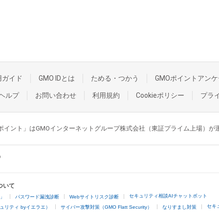
用ガイド
GMO IDとは
ためる・つかう
GMOポイントアンケ
ヘルプ
お問い合わせ
利用規約
Cookieポリシー
プラ
GMOポイント」はGMOインターネットグループ株式会社（東証プライム上場）
ついて
セキュリティ相談AIチャットボット
4」
パスワード漏洩診断
Webサイトリスク診断
セキ
ュリティ byイエラエ）
サイバー攻撃対策（GMO Flatt Security）
なりすまし対策