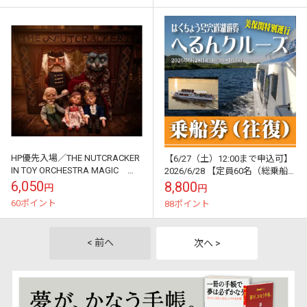
HP優先入場／THE NUTCRACKER
【6/27（土）12:00まで申込可】
IN TOY ORCHESTRA MAGIC お
2026/6/28 【定員60名（総乗船
もちゃ楽器オーケストラで楽し
数）】 へるんクルーズ はくち
6,050
8,800
円
円
む くるみ...
ょう号 美保関特別運...
60ポイント
88ポイント
< 前へ
次へ >