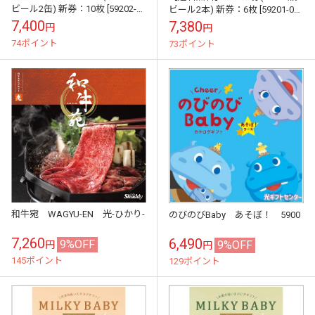
ビール2缶) 新券：10枚 [59202-
ビール2本) 新券：6枚 [59201-06]
10](L) 書留発送
書留発送
7,400
7,380
円
円
74ポイント
73ポイント
和牛宛 WAGYU-EN 光-ひかり-
のびのびBaby あそぼ！ 5900
7,260
6,490
9%OFF
9%OFF
円
円
145ポイント
129ポイント