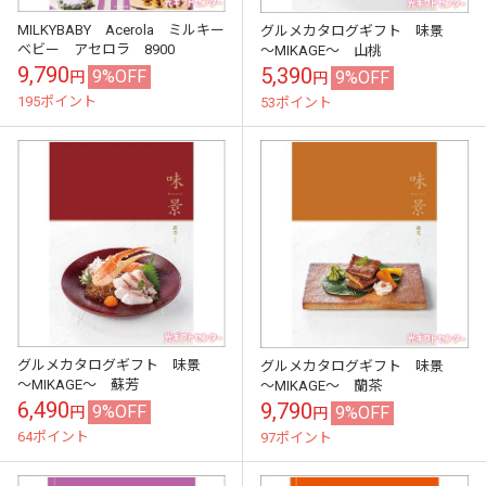
MILKYBABY Acerola ミルキー
グルメカタログギフト 味景
ベビー アセロラ 8900
～MIKAGE～ 山桃
9,790
5,390
9%OFF
9%OFF
円
円
195ポイント
53ポイント
グルメカタログギフト 味景
グルメカタログギフト 味景
～MIKAGE～ 蘇芳
～MIKAGE～ 蘭茶
6,490
9,790
9%OFF
9%OFF
円
円
64ポイント
97ポイント