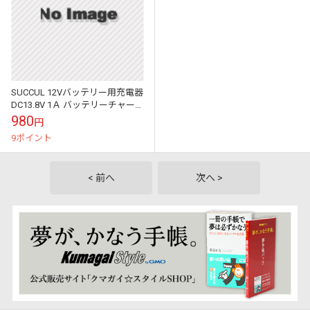
SUCCUL 12Vバッテリー用充電器
DC13.8V 1Ａ バッテリーチャー
ジャー DC12V専用 密閉式 鉛 大
980
円
型にも対応 バ...
9ポイント
< 前へ
次へ >