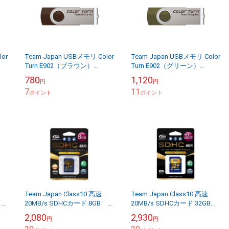
or
Team Japan USBメモリ Color
Team Japan USBメモリ Color
Turn E902（ブラウン）
Turn E902（グリーン）
X
USB2.0 8GB TG008GE902CX
USB2.0 16GB TG016GE902GX
780
1,120
円
円
7
11
ポイント
ポイント
Team Japan Class10 高速
Team Japan Class10 高速
 チ
20MB/s SDHCカード 8GB チ
20MB/s SDHCカード 32GB
ームジャパン SDカード
チームジャパン SDカード
2,080
2,930
円
円
TG008G0SD28...
TG032G0SD2...