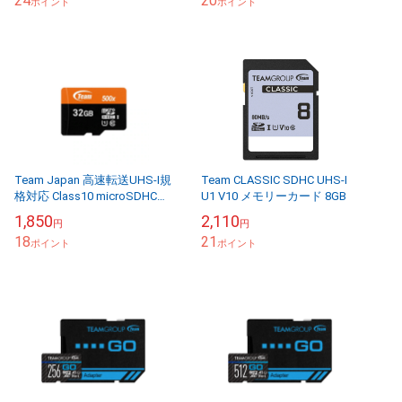
24
20
ポイント
ポイント
Team Japan 高速転送UHS-I規
Team CLASSIC SDHC UHS-I
格対応 Class10 microSDHCカ
U1 V10 メモリーカード 8GB
ード 32GB 変換アダプター
1,850
2,110
円
円
付属 チームジ...
18
21
ポイント
ポイント