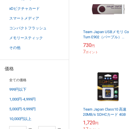
xDピクチャカード
スマートメディア
コンパクトフラッシュ
Team Japan USBメモリ Col
Turn E902（パープル）
メモリースティック
USB2.0 4GB TG004GE902V
730
円
その他
7
ポイント
価格
全ての価格
999円以下
1,000円-4,999円
5,000円-9,999円
Team Japan Class10 高速
20MB/s SDHCカード 4GB
10,000円以上
ームジャパン SDカード
1,720
円
TG004G0SD28...