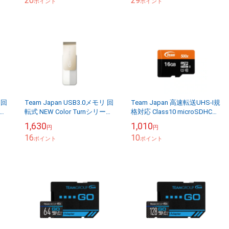
20
29
ポイント
ポイント
 回
Team Japan USB3.0メモリ 回
Team Japan 高速転送UHS-I規
ーズ
転式 NEW Color Turnシリーズ
格対応 Class10 microSDHCカ
32GB TC143332GW01
ード 16GB 変換アダプター
1,630
1,010
円
円
付属 チームジ...
16
10
ポイント
ポイント