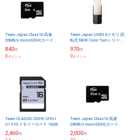
Team Japan Class10 高速
Team Japan USB3.0メモリ 回
20MB/s microSDHCカード
転式 NEW Color Turnシリーズ
8GB 変換アダプター付属 チ
8GB TC14338GB01
840
970
円
円
ームジャパン マイ...
8
9
ポイント
ポイント
Team CLASSIC SDHC UHS-I
Team Japan Class10 高速
U1 V10 メモリーカード 16GB
20MB/s microSDHCカード
32GB 変換アダプター付属
2,460
2,000
円
円
チームジャパン マ...