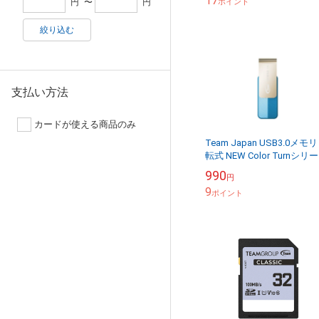
17
ポイント
円
〜
円
絞り込む
支払い方法
カードが使える商品のみ
Team Japan USB3.0メモリ
転式 NEW Color Turnシリ
16GB TC143316GL01
990
円
9
ポイント