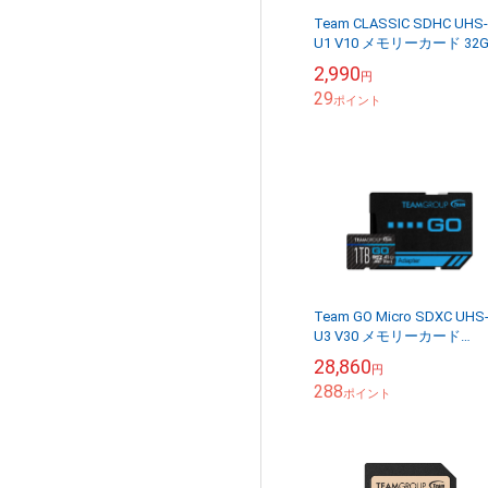
Team CLASSIC SDHC UHS-
U1 V10 メモリーカード 32
2,990
円
29
ポイント
Team GO Micro SDXC UHS-
U3 V30 メモリーカード
1TB【SDカードアダプタ付
28,860
円
き】
288
ポイント