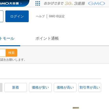
ログイン
ヘルプ
GMO ID設定
トモール
ポイント通帳
検索
確認をお願いします。
新着
価格が安い
価格が高い
割引率が高い