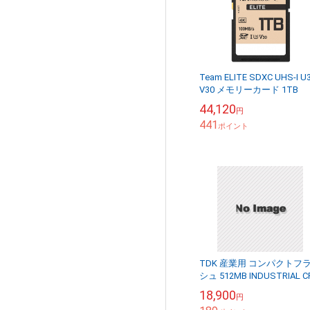
Team ELITE SDXC UHS-I U
V30 メモリーカード 1TB
44,120
円
441
ポイント
TDK 産業用 コンパクトフ
シュ 512MB INDUSTRIAL C
CARD CFG8B51MTAZCS-B
18,900
円