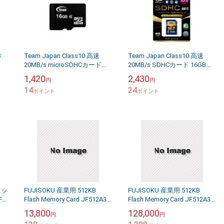
3
Team Japan Class10 高速
Team Japan Class10 高速
20MB/s microSDHCカード
20MB/s SDHCカード 16GB
16GB 変換アダプター付属
チームジャパン SDカード
1,420
2,430
円
円
チームジャパン マ...
TG016G0SD2...
14
24
ポイント
ポイント
ラッ
FUJISOKU 産業用 512KB
FUJISOKU 産業用 512KB
F
Flash Memory Card JF512A3-
Flash Memory Card JF512A3-
AT
B-03C
B-03C (10個セット)
13,800
128,000
円
円