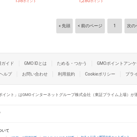
138
1,280
ポイント
ポイント
« 先頭
< 前のページ
1
次の
用ガイド
GMO IDとは
ためる・つかう
GMOポイントアンケ
ヘルプ
お問い合わせ
利用規約
Cookieポリシー
プラ
GMOポイント」はGMOインターネットグループ株式会社（東証プライム上場）
ついて
セキュリティ相談AIチャットボット