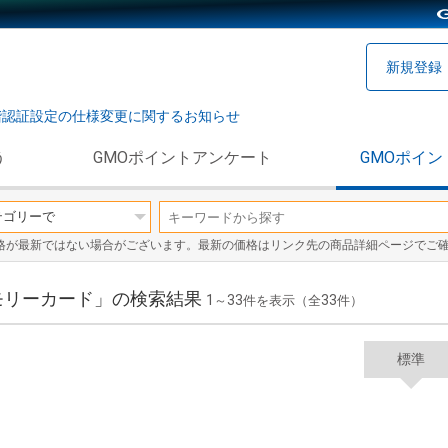
新規登録
階認証設定の仕様変更に関するお知らせ
う
GMOポイントアンケート
GMOポイン
格が最新ではない場合がございます。最新の価格はリンク先の商品詳細ページでご
モリーカード」の検索結果
1
33
33
～
件を表示（全
件）
標準