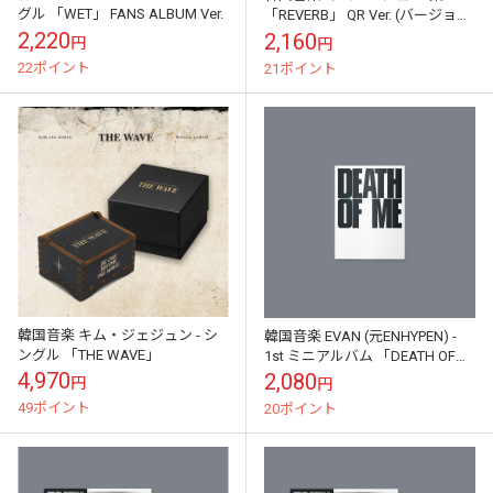
グル 「WET」 FANS ALBUM Ver.
「REVERB」 QR Ver. (バージョン
選択)
2,220
2,160
円
円
22ポイント
21ポイント
韓国音楽 キム・ジェジュン - シ
韓国音楽 EVAN (元ENHYPEN) -
ングル 「THE WAVE」
1st ミニアルバム 「DEATH OF
ME」 Weverse Albums Ve...
4,970
2,080
円
円
49ポイント
20ポイント