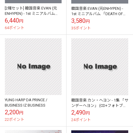
[2種セット] 韓国音楽 EVAN (元
韓国音楽 EVAN (元ENHYPEN) -
ENHYPEN) - 1st ミニアルバム
1st ミニアルバム 「DEATH OF
「DEATH OF ME」 (バージョン2
ME」 (ランダム発送)
6,440
3,580
円
円
種セ...
64ポイント
35ポイント
YUNG HARP DA PRINCE /
韓国音楽 カン・ヘヨン - 1集 「サ
BUSINESS IZ BUSINESS
ンデーヘヨン」 (CD+フォトブッ
ク40P+フォトカード1種+ステッ
2,200
2,490
円
円
カー1種)
22ポイント
24ポイント