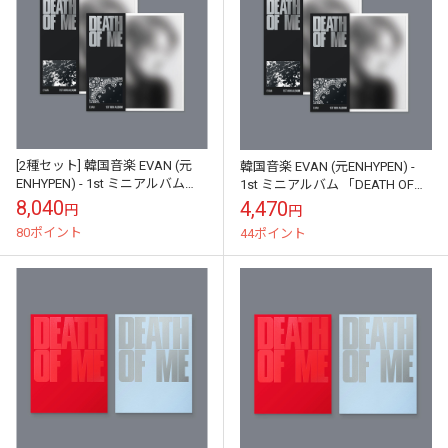
[2種セット] 韓国音楽 EVAN (元
韓国音楽 EVAN (元ENHYPEN) -
ENHYPEN) - 1st ミニアルバム
1st ミニアルバム 「DEATH OF
「DEATH OF ME」 BANDANA V...
ME」 BANDANA Ver. (ランダ...
8,040
4,470
円
円
80ポイント
44ポイント