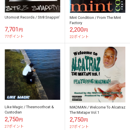
Utomost Records / Str8 Snappin’
Mint Condition / From The Mint
Factory
7,701
2,200
円
円
77ポイント
22ポイント
Like Magic / Thesmoothcat &
MADMAN / Welcome To Alcatraz
Custodian
The Mixtape Vol.1
2,750
2,750
円
円
27ポイント
27ポイント