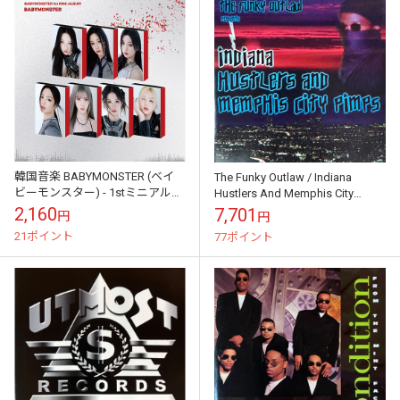
韓国音楽 BABYMONSTER (ベイ
The Funky Outlaw / Indiana
ビーモンスター) - 1stミニアルバ
Hustlers And Memphis City
ム 「BABYMONS7ER」 YG TAG
Pimps
2,160
7,701
円
円
ALB...
21ポイント
77ポイント