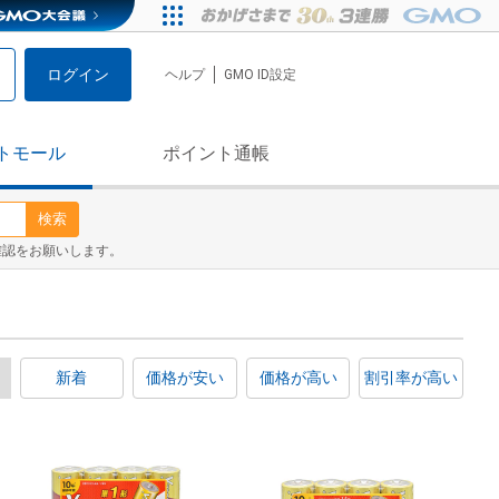
ログイン
ヘルプ
GMO ID設定
トモール
ポイント通帳
検索
確認をお願いします。
新着
価格が安い
価格が高い
割引率が高い