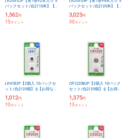
LR20VS2P【単1形×2本入り 5
LR20VS4P【単1形×4本入り 5
パックセット/合計10本】【お
パックセット/合計20本】【お
得なセット販売】アルカリ乾
得なセット販売】アルカリ乾
1,562
3,025
円
円
電池 Vシリーズ1.5V 2本パッ
電池 Vシリーズ1.5V 4本パッ
15
30
ク...
ポイント
ク...
ポイント
LR41B2P【2個入 10パックセ
CR1220B2P【2個入 10パック
ット/合計20個】 ||【お得なセ
セット/合計20個】 ||【お得な
ット販売】＜LR41×2個入り
セット販売】＜CR1220×2個入
1,012
1,375
円
円
10パックセット/合計20個...
り 10パックセット/合...
10
13
ポイント
ポイント