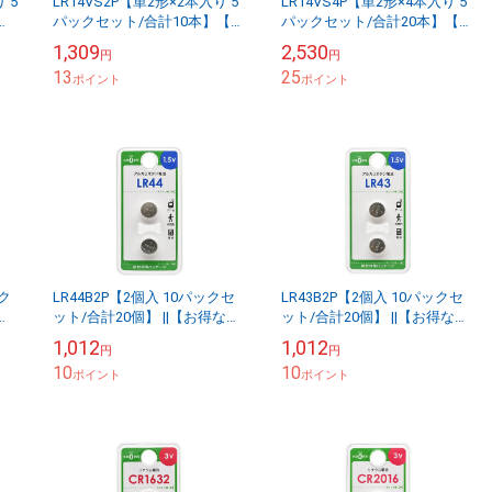
 5
LR14VS2P【単2形×2本入り 5
LR14VS4P【単2形×4本入り 5
パックセット/合計10本】【お
パックセット/合計20本】【お
カ
得なセット販売】アルカリ乾
得なセット販売】アルカリ乾
1,309
2,530
円
円
電池 Vシリーズ1.5V 2本パッ
電池 Vシリーズ1.5V 4本パッ
13
25
ク...
ポイント
ク...
ポイント
ック
LR44B2P【2個入 10パックセ
LR43B2P【2個入 10パックセ
カ
ット/合計20個】 ||【お得なセ
ット/合計20個】 ||【お得なセ
ト
ット販売】＜LR44×2個入り
ット販売】＜LR43×2個入り
1,012
1,012
円
円
10パックセット/合計20個...
10パックセット/合計20個...
10
10
ポイント
ポイント