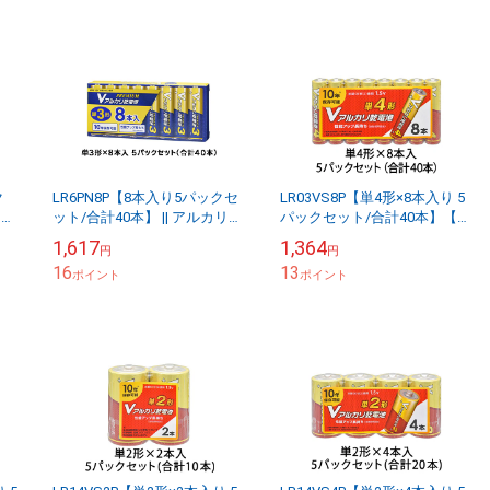
ク
LR6PN8P【8本入り5パックセ
LR03VS8P【単4形×8本入り 5
カリ
ット/合計40本】 || アルカリ乾
パックセット/合計40本】【お
レミ
電池 OHM Vシリーズ プレミア
得なセット販売】アルカリ乾
1,617
1,364
円
円
.
ムハイパワータイプ ＜単3...
電池 Vシリーズ1.5V 8本パッ
16
13
ポイント
ク...
ポイント