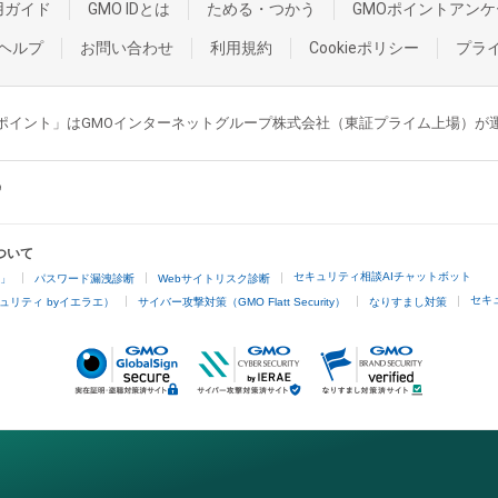
用ガイド
GMO IDとは
ためる・つかう
GMOポイントアンケ
ヘルプ
お問い合わせ
利用規約
Cookieポリシー
プラ
GMOポイント」はGMOインターネットグループ株式会社（東証プライム上場）
ついて
セキュリティ相談AIチャットボット
4」
パスワード漏洩診断
Webサイトリスク診断
セキ
ュリティ byイエラエ）
サイバー攻撃対策（GMO Flatt Security）
なりすまし対策