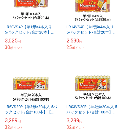
LR20VS4P【単1形×4本入り
LR14VS4P【単2形×4本入り
5パックセット/合計20本】
5パックセット/合計20本】
【お得なセット販売】アルカ
【お得なセット販売】アルカ
3,025
2,530
円
円
リ乾電池 Vシリーズ1.5V 4本パ
リ乾電池 Vシリーズ1.5V 4本パ
30
25
ック...
ポイント
ック...
ポイント
LR6VS20P【単3形×20本入 5パ
LR03VS20P【単4形×20本入 5
ックセット/合計100本】【お
パックセット/合計100本】
得なセット販売】アルカリ乾
【お得なセット販売】アルカ
3,289
3,289
円
円
電池 Vシリーズ1.5V 20本パ...
リ乾電池 Vシリーズ1.5V 20
32
32
ポイント
本...
ポイント