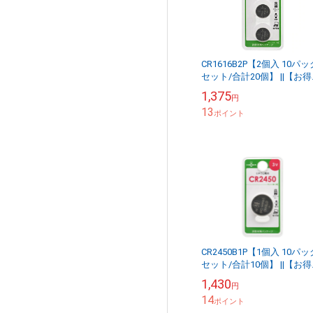
CR1616B2P【2個入 10パッ
セット/合計20個】 ||【お
セット販売】＜CR1616×2
1,375
円
り 10パックセット/合...
13
ポイント
CR2450B1P【1個入 10パッ
セット/合計10個】 ||【お
セット販売】＜CR2450×1
1,430
円
り 10パックセット/合...
14
ポイント