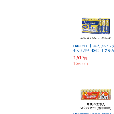
LR03PN8P【8本入り5パッ
セット/合計40本】 || アル
乾電池 OHM Vシリーズ プ
1,617
円
アムハイパワータイプ ＜単..
16
ポイント