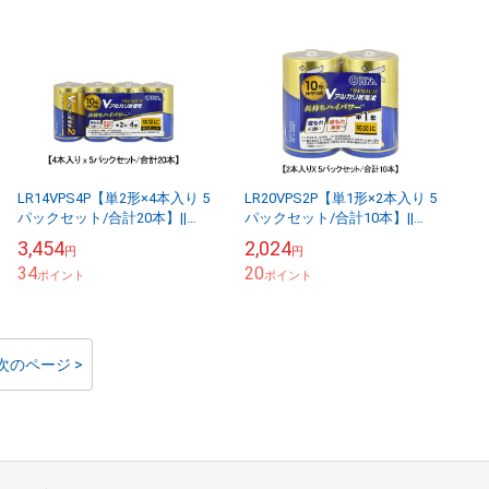
LR14VPS4P【単2形×4本入り 5
LR20VPS2P【単1形×2本入り 5
パックセット/合計20本】||
パックセット/合計10本】||
【お得なセット販売】アルカ
【お得なセット販売】アルカ
3,454
2,024
円
円
リ乾電池 Vシリーズ
リ乾電池 Vシリーズ
34
20
PREMIUM...
ポイント
PREMIUM...
ポイント
次のページ >