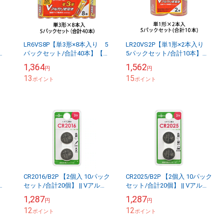
入り
LR6VS8P【単3形×8本入り 5
LR20VS2P【単1形×2本入り
パックセット/合計40本】【お
5パックセット/合計10本】
カ
得なセット販売】アルカリ乾
【お得なセット販売】アルカ
1,364
1,562
円
円
本パ
電池 Vシリーズ1.5V 8本パッ
リ乾電池 Vシリーズ1.5V 2本パ
13
15
ク ...
ポイント
ック...
ポイント
入り
CR2016/B2P 【2個入 10パック
CR2025/B2P 【2個入 10パック
セット/合計20個】 || Vアルカ
セット/合計20個】 || Vアルカ
カ
リボタン電池 OHM 3V 水銀ゼ
リボタン電池 OHM 3V 水銀ゼ
1,287
1,287
円
円
本パ
ロ使用 【お得なセ...
ロ使用 【お得なセ...
12
12
ポイント
ポイント