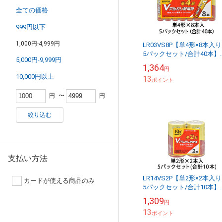
全ての価格
999円以下
1,000円-4,999円
LR03VS8P【単4形×8本
5パックセット/合計40本】
5,000円-9,999円
【お得なセット販売】アル
1,364
円
リ乾電池 Vシリーズ1.5V 8
10,000円以上
13
ック...
ポイント
円
〜
円
絞り込む
支払い方法
LR14VS2P【単2形×2本
カードが使える商品のみ
5パックセット/合計10本】
【お得なセット販売】アル
1,309
円
リ乾電池 Vシリーズ1.5V 2
13
ック...
ポイント