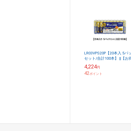
LR03VPS20P【20本入 5パ
セット/合計100本】 ||【お
なセット販売】 アルカリ乾
4,224
円
池 オーム電機 Vシリーズ ...
42
ポイント