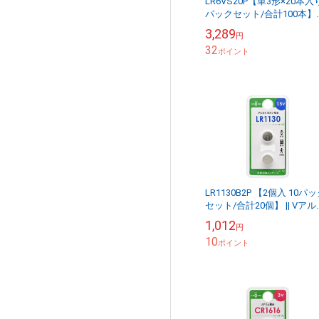
LR6VS20P【単3形×20本入り
パックセット/合計100本】
【お得なセット販売】アル
3,289
円
リ乾電池 Vシリーズ1.5V 20
32
本...
ポイント
LR1130B2P 【2個入 10パ
セット/合計20個】 || Vアル
リボタン電池【お得なセッ
1,012
円
販売】 ＜LR1130×2個...
10
ポイント