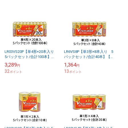
LR03VS20P【単4形×20本入り
LR6VS8P【単3形×8本入り 5
5パックセット/合計100本】
パックセット/合計40本】【お
【お得なセット販売】アルカ
得なセット販売】アルカリ乾
3,289
1,364
円
円
リ乾電池 Vシリーズ1.5V 20...
電池 Vシリーズ1.5V 8本パッ
32
13
ポイント
ク ...
ポイント