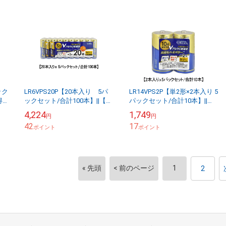
ック
LR6VPS20P【20本入り 5パ
LR14VPS2P【単2形×2本入り 5
得
ックセット/合計100本】||【お
パックセット/合計10本】||
電
得なセット販売】 アルカリ乾
【お得なセット販売】アルカ
4,224
1,749
円
円
電池 オーム電機 Vシリーズ
リ乾電池 Vシリーズ
42
17
プ...
ポイント
PREMIUM...
ポイント
« 先頭
< 前のページ
1
2