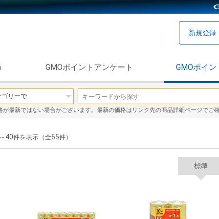
新規登録
う
GMOポイントアンケート
GMOポイン
格が最新ではない場合がございます。最新の価格はリンク先の商品詳細ページでご
40
65
～
件を表示（全
件）
標準