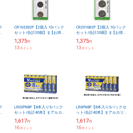
ク
CR1632B2P【2個入 10パック
CR2016B2P【2個入 10パック
得な
セット/合計20個】 ||【お得な
セット/合計20個】 ||【お得な
個入
セット販売】＜CR1632×2個入
セット販売】＜CR2016×2個入
1,375
1,375
円
円
り 10パックセット/合...
り 10パックセット/合...
13
13
ポイント
ポイント
ク
LR03PN8P【8本入り5パック
LR6PN8P【8本入り5パックセ
得な
セット/合計40本】 || アルカリ
ット/合計40本】 || アルカリ乾
個入
乾電池 OHM Vシリーズ プレミ
電池 OHM Vシリーズ プレミア
1,617
1,617
円
円
アムハイパワータイプ ＜単...
ムハイパワータイプ ＜単3...
16
16
ポイント
ポイント