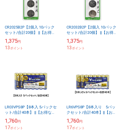
CR2025B2P【2個入 10パック
CR2032B2P【2個入 10パック
セット/合計20個】 ||【お得な
セット/合計20個】 ||【お得な
セット販売】＜CR2025×2個入
セット販売】＜CR2032×2個入
1,375
1,375
円
円
り 10パックセット/合...
り 10パックセット/合...
13
13
ポイント
ポイント
LR03VPS8P【8本入 5パックセ
LR6VPS8P【8本入り 5パッ
ット/合計40本】 ||【お得なセ
クセット/合計40本】||【お得
ット販売】 アルカリ乾電池 オ
なセット販売】 アルカリ乾電
1,760
1,760
円
円
ーム電機 Vシリーズ プレミ...
池 オーム電機 Vシリーズ プレ
17
17
ポイント
ミア...
ポイント