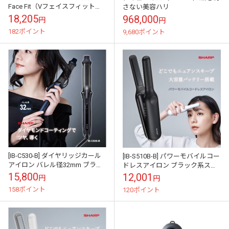
Face Fit（Vフェイスフィット）
さない美容ハリ
AMY-053 耳掛け型
18,205
968,000
円
円
182ポイント
9,680ポイント
[IB-C530-B] ダイヤリッジカール
[IB-S510B-B] パワーモバイルコー
アイロン バレル径32mm ブラッ
ドレスアイロン ブラック系スム
ク系ミッドナイトブラック★
ースブラック★
15,800
12,001
円
円
158ポイント
120ポイント