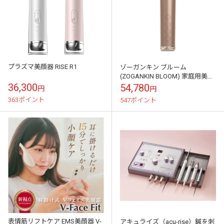
プラズマ美顔器 RISE R1
ゾーガンキン ブルーム
(ZOGANKIN BLOOM) 家庭用美顔
器
36,300
54,780
円
円
363ポイント
547ポイント
表情筋リフトケア EMS美顔器 V-
アキュライズ（acu-rise）鍼を刺